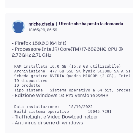
Utente che ha posto la domanda
miche.cisola
18/05/26, 06:59
- Firefox 150.0.3 (64 bit)
- Processore Intel(R) Core(TM) i7-6820HQ CPU @
 RAM installata	16,0 GB (15,8 GB utilizzabile)

 Archiviazione	477 GB SSD SK hynix SC300B SATA 512GB

 Scheda grafica	NVIDIA Quadro M1000M (2 GB), Intel(R) HD Graphics 530 (128 MB)

 ID dispositivo	

 ID prodotto	

 Data installazione:	18/10/2022

- TrafficLight e Video Dowload helper