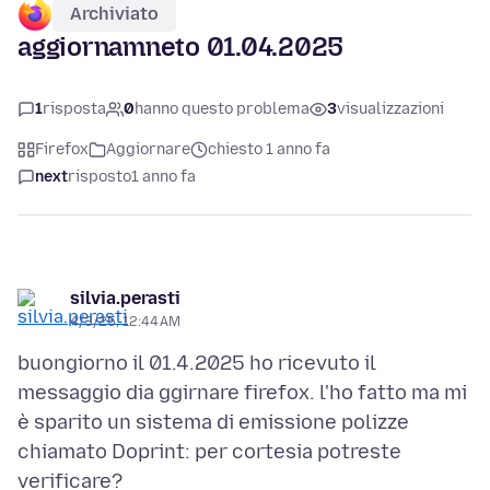
Archiviato
aggiornamneto 01.04.2025
1
risposta
0
hanno questo problema
3
visualizzazioni
Firefox
Aggiornare
chiesto 1 anno fa
next
risposto
1 anno fa
silvia.perasti
4/3/25, 12:44 AM
buongiorno il 01.4.2025 ho ricevuto il
messaggio dia ggirnare firefox. l'ho fatto ma mi
è sparito un sistema di emissione polizze
chiamato Doprint: per cortesia potreste