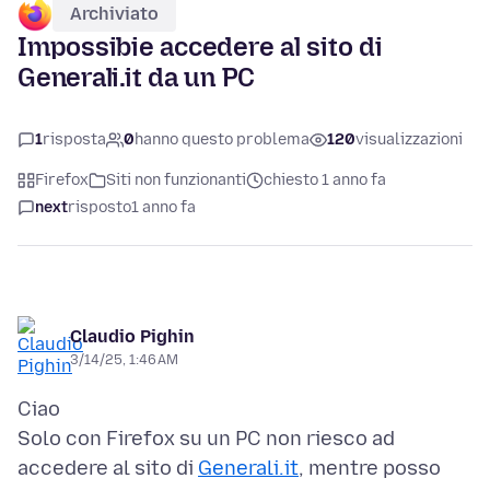
Archiviato
Impossibie accedere al sito di
Generali.it da un PC
1
risposta
0
hanno questo problema
120
visualizzazioni
Firefox
Siti non funzionanti
chiesto 1 anno fa
next
risposto
1 anno fa
Claudio Pighin
3/14/25, 1:46 AM
Ciao
Solo con Firefox su un PC non riesco ad
accedere al sito di
Generali.it
, mentre posso