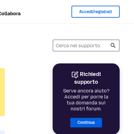
Accedi/registrati
Collabora
Richiedi
supporto
Serve ancora aiuto?
Accedi per porre la
tua domanda sui
nostri forum.
Continua