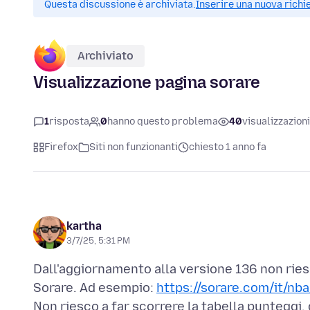
Questa discussione è archiviata.
Inserire una nuova richi
Archiviato
Visualizzazione pagina sorare
1
risposta
0
hanno questo problema
40
visualizzazioni
Firefox
Siti non funzionanti
chiesto 1 anno fa
kartha
3/7/25, 5:31 PM
Dall'aggiornamento alla versione 136 non rie
Sorare. Ad esempio:
https://sorare.com/it/nb
Non riesco a far scorrere la tabella punteggi