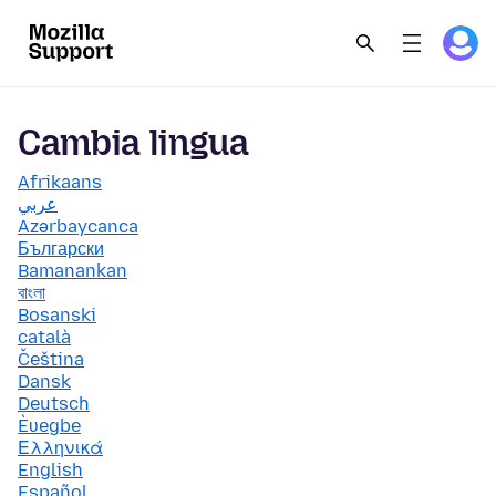
Cambia lingua
Afrikaans
عربي
Azərbaycanca
Български
Bamanankan
বাংলা
Bosanski
català
Čeština
Dansk
Deutsch
Èʋegbe
Ελληνικά
English
Español