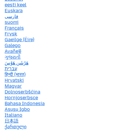
eesti keel
Euskara
فارسی
suomi
Français
Frysk
Gaeilge (Éire)
Galego
Avañe'ẽ
ગુજરાતી
هَرْشَن هَوْسَ
עברית
हिन्दी (भारत)
Hrvatski
Magyar
Dolnoserbšćina
Hornjoserbsce
Bahasa Indonesia
Asụsụ Igbo
Italiano
日本語
ქართული