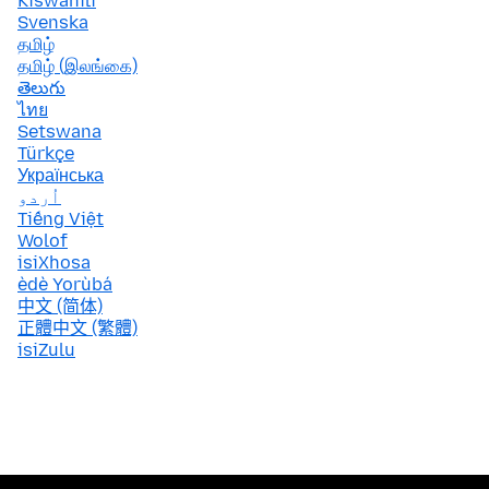
Kiswahili
Svenska
தமிழ்
தமிழ் (இலங்கை)
తెలుగు
ไทย
Setswana
Türkçe
Українська
اُردو
Tiếng Việt
Wolof
isiXhosa
èdè Yorùbá
中文 (简体)
正體中文 (繁體)
isiZulu