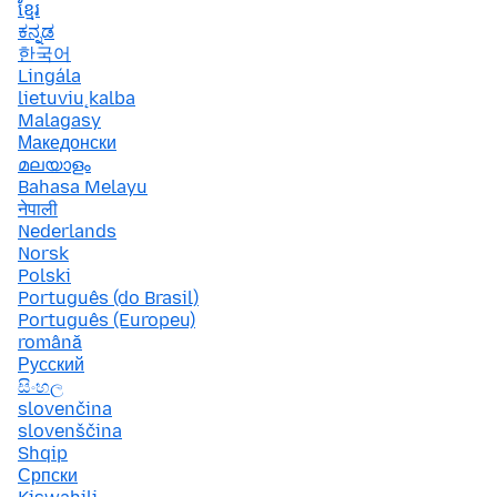
ខ្មែរ
ಕನ್ನಡ
한국어
Lingála
lietuvių kalba
Malagasy
Македонски
മലയാളം
Bahasa Melayu
नेपाली
Nederlands
Norsk
Polski
Português (do Brasil)
Português (Europeu)
română
Русский
සිංහල
slovenčina
slovenščina
Shqip
Српски