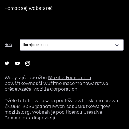
Pomoc sej wobstarać
Rěč
Rěč
Wopytajće załožbu
Mozilla Foundation
,
powšitkownosći wužitne maćerne towarstwo
předewzaća
Mozilla Corporation
.
Dźěle tutoho wobsaha podlěža awtorskemu prawu
©1998–2026 jednotliwych sobuskutkowarjow
mozilla.org. Wobsah je pod
licencu Creative
Commons
k dispoziciji.