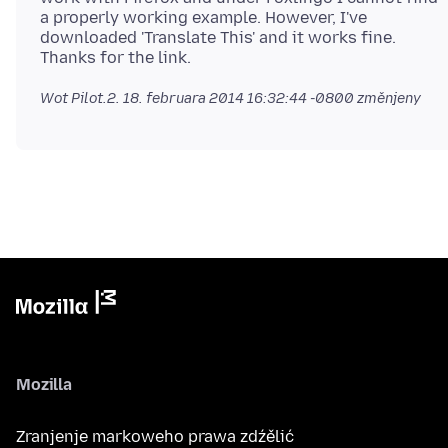
a properly working example. However, I've
downloaded 'Translate This' and it works fine.
Wot Pilot.2.
18. februara 2014 16:32:44 -0800
změnjeny
Mozilla
Zranjenje markoweho prawa zdźělić