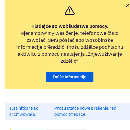
Hladajće so wobšudstwa pomocy.
Njenamołwimy was ženje, telefonowe čisło
zawołać, SMS pósłać abo wosobinske
informacije přeradźić. Prošu zdźělće podhladnu
aktiwitu z pomocu nastajenja „Znjewužiwanje
zdźělić“.
Dalše informacije
Tuta nitka je so
Prošu stajće nowe prašenje, jeli
archiwowała.
pomoc trjebaće.