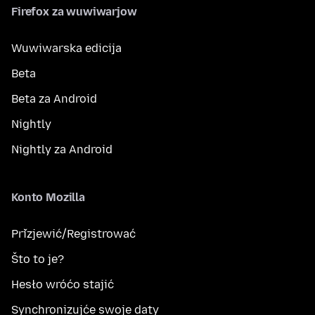
Firefox za wuwiwarjow
Wuwiwarska edicija
Beta
Beta za Android
Nightly
Nightly za Android
Konto Mozilla
Přizjewić/Registrować
Što to je?
Hesło wróćo stajić
Synchronizujće swoje daty