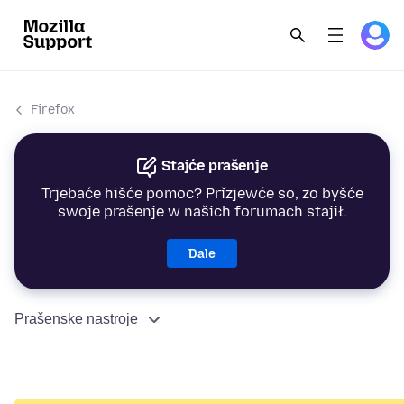
Firefox
Stajće prašenje
Trjebaće hišće pomoc? Přizjewće so, zo byšće
swoje prašenje w našich forumach stajił.
Dale
Prašenske nastroje