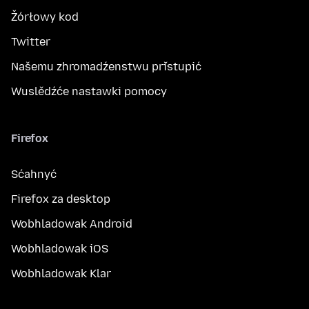
Žórłowy kod
Twitter
Našemu zhromadźenstwu přistupić
Wuslědźće nastawki pomocy
Firefox
Sćahnyć
Firefox za desktop
Wobhladowak Android
Wobhladowak iOS
Wobhladowak Klar