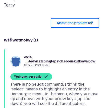
Mam tutón problem tež
Wšě wotmołwy (1)
wxie
Jedyn z 25 najlěpšich sobuskutkowarjow
18.5.26 6:21 hodź.
Wubrane rozrisanje
There is no Select command. I think the
"select" means to highlight an entry in the
Hamburger menu. In the menu, when you move
up and down with your arrow keys (up and