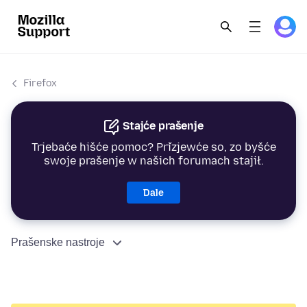
Firefox
Stajće prašenje
Trjebaće hišće pomoc? Přizjewće so, zo byšće
swoje prašenje w našich forumach stajił.
Dale
Prašenske nastroje