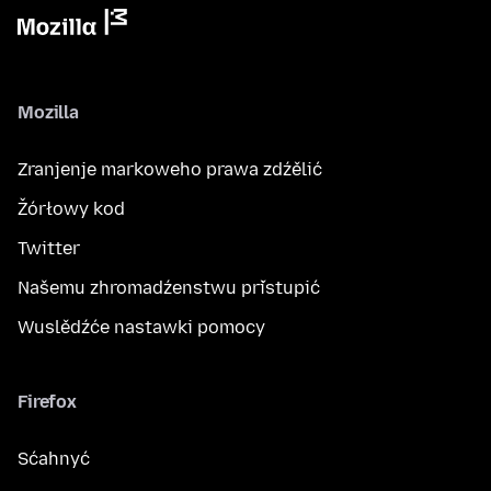
Mozilla
Zranjenje markoweho prawa zdźělić
Žórłowy kod
Twitter
Našemu zhromadźenstwu přistupić
Wuslědźće nastawki pomocy
Firefox
Sćahnyć