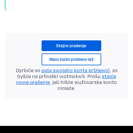
Stajće prašenje
Mam tutón problem tež
Dyrbiće so
pola swojeho konta přizjewić
, zo
byšće na přinoški wotmołwił. Prošu
stajće
nowe prašenje
, jeli hišće wužiwarske konto
nimaće.