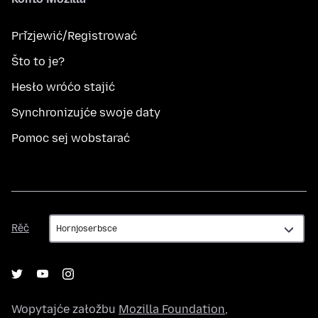
Přizjewić/Registrować
Što to je?
Hesło wróćo stajić
Synchronizujće swoje daty
Pomoc sej wobstarać
Rěč
Rěč
Wopytajće załožbu
Mozilla Foundation
,