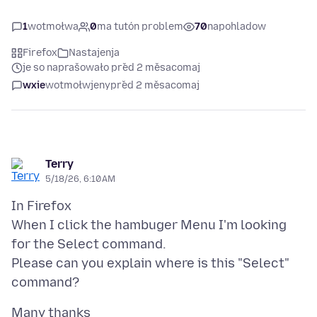
1
wotmołwa
0
ma tutón problem
70
napohladow
Firefox
Nastajenja
je so naprašowało před 2 měsacomaj
wxie
wotmołwjeny
před 2 měsacomaj
Terry
5/18/26, 6:10 AM
In Firefox
When I click the hambuger Menu I'm looking
for the Select command.
Please can you explain where is this "Select"
Many thanks