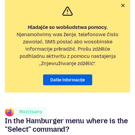
Hladajće so wobšudstwa pomocy.
Njenamołwimy was ženje, telefonowe čisło
zawołać, SMS pósłać abo wosobinske
informacije přeradźić. Prošu zdźělće
podhladnu aktiwitu z pomocu nastajenja
„Znjewužiwanje zdźělić“.
Dalše informacije
Rozrisany
In the Hamburger menu where is the
"Select" command?