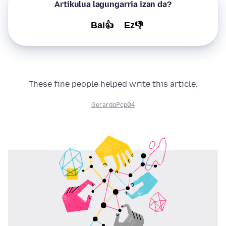
Artikulua lagungarria izan da?
Bai👍
Ez👎
These fine people helped write this article:
GerardoPcp04