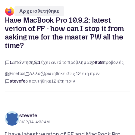
Αρχειοθετήθηκε
Have MacBook Pro 10.9.2; latest
verion of FF - how can I stop it from
asking me for the master PW all the
time?
1
απάντηση
1
έχει αυτό το πρόβλημα
258
προβολές
Firefox
Άλλο
ρωτήθηκε στις 12 έτη πριν
stevefe
απαντήθηκε
12 έτη πριν
stevefe
3/22/14, 4:32 AM
I have latest version of FF and MacBook Pro