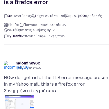
is a firefox error
3
απαντήσεις
1
έχει αυτό το πρόβλημα
90
προβολές
Firefox
Πιστοποιητικά ιστοτόπων
ρωτήθηκε στις 4 μήνες πριν
TyDraniu
απαντήθηκε
4 μήνες πριν
mdominey60
3/13/26, 10:26 AM
HOw do i get rid of the TLS error message presen
Συνημμένα στιγμιότυπα