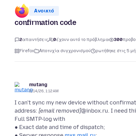
Ανοικτό
confirmation code
2
απαντήσεις
0
έχουν αυτό το πρόβλημα
300
προβο
Firefox
Αποτυχία συγχρονισμού
ρωτήθηκε στις 5 μή
mutang
2/14/26, 1:12 AM
I can't sync my new device without confirmati
address:
[email removed]
@inbox.ru. I need th
Full SMTP-log with
● Exact date and time of dispatch;
● Server response
mxs.mail.ru
;