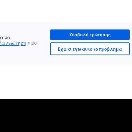
Υποβολή ερώτησης
α να
νέα ερώτηση
εάν
Έχω κι εγώ αυτό το πρόβλημα