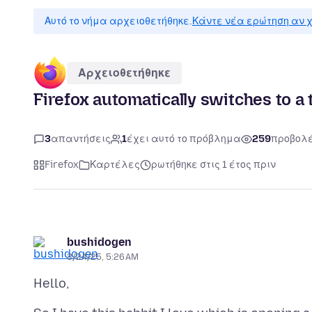
Αυτό το νήμα αρχειοθετήθηκε.
Κάντε νέα ερώτηση αν χ
Αρχειοθετήθηκε
Firefox automatically switches to a 
3
απαντήσεις
1
έχει αυτό το πρόβλημα
259
προβολ
Firefox
Καρτέλες
ρωτήθηκε στις 1 έτος πριν
bushidogen
3/24/25, 5:26 AM