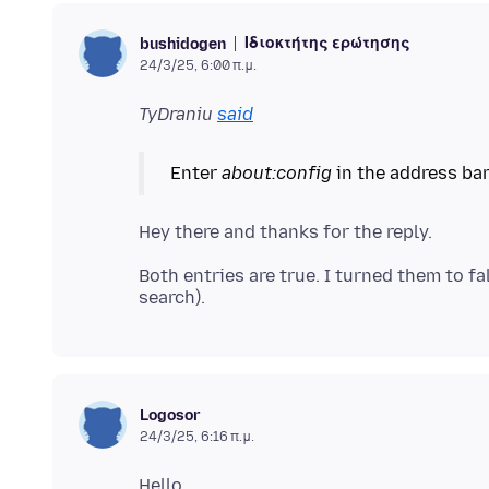
Ιδιοκτήτης ερώτησης
bushidogen
24/3/25, 6:00 π.μ.
TyDraniu
said
Enter
about:config
in the address bar
Both entries are true. I turned them to f
Logosor
24/3/25, 6:16 π.μ.