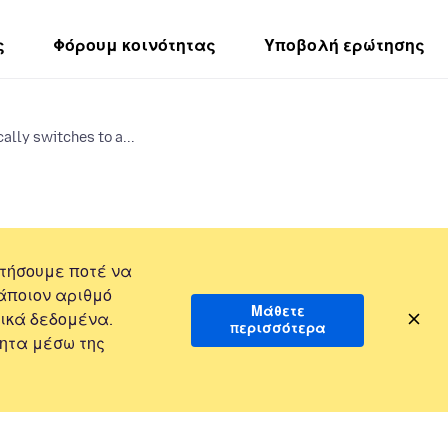
ς
Φόρουμ κοινότητας
Υποβολή ερώτησης
ally switches to a...
τήσουμε ποτέ να
άποιον αριθμό
Μάθετε
ικά δεδομένα.
περισσότερα
ητα μέσω της