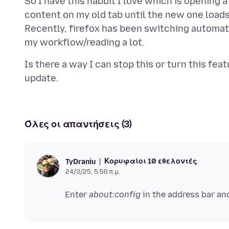
So I have this habbit I love which is opening 
content on my old tab until the new one loads
Recently, firefox has been switching automati
Is there a way I can stop this or turn this feat
Όλες οι απαντήσεις (3)
Κορυφαίοι 10 εθελοντές
TyDraniu
24/3/25, 5:56 π.μ.
Enter
about:config
in the address bar an