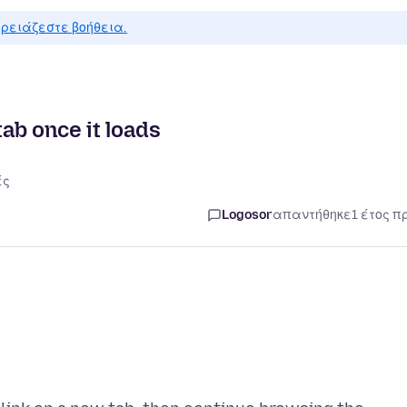
ρειάζεστε βοήθεια.
tab once it loads
ές
Logosor
απαντήθηκε
1 έτος π