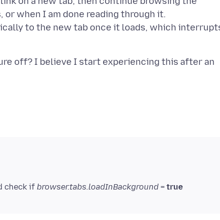
a link on a new tab, then continue browsing the
, or when I am done reading through it.
cally to the new tab once it loads, which interrupt
ure off? I believe I start experiencing this after an
d check if
browser.tabs.loadInBackground
=
true