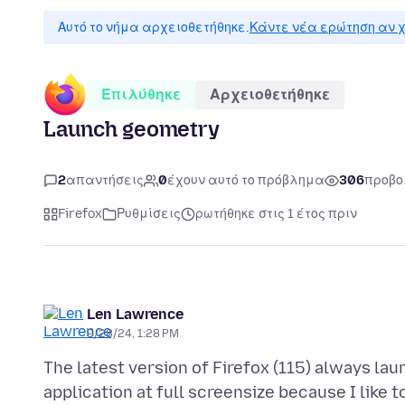
Αυτό το νήμα αρχειοθετήθηκε.
Κάντε νέα ερώτηση αν χ
Επιλύθηκε
Αρχειοθετήθηκε
Launch geometry
2
απαντήσεις
0
έχουν αυτό το πρόβλημα
306
προβο
Firefox
Ρυθμίσεις
ρωτήθηκε στις 1 έτος πριν
Len Lawrence
9/28/24, 1:28 PM
The latest version of Firefox (115) always laun
application at full screensize because I like