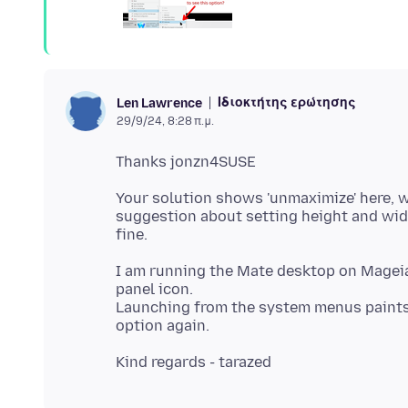
Ιδιοκτήτης ερώτησης
Len Lawrence
29/9/24, 8:28 π.μ.
Your solution shows 'unmaximize' here, w
suggestion about setting height and wid
I am running the Mate desktop on Mageia
panel icon.
Launching from the system menus paints 