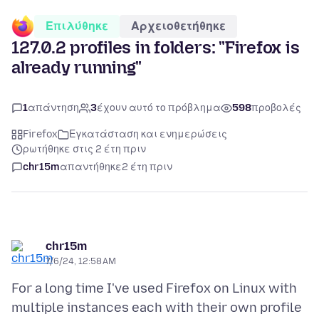
Επιλύθηκε
Αρχειοθετήθηκε
127.0.2 profiles in folders: "Firefox is
already running"
1
απάντηση
3
έχουν αυτό το πρόβλημα
598
προβολές
Firefox
Εγκατάσταση και ενημερώσεις
ρωτήθηκε στις 2 έτη πριν
chr15m
απαντήθηκε
2 έτη πριν
chr15m
7/6/24, 12:58 AM
For a long time I've used Firefox on Linux with
multiple instances each with their own profile