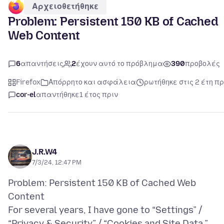
Αρχειοθετήθηκε
Problem: Persistent 150 KB of Cached
Web Content
6
απαντήσεις
2
έχουν αυτό το πρόβλημα
390
προβολές
Firefox
Απόρρητο και ασφάλεια
ρωτήθηκε στις 2 έτη πρ
cor-el
απαντήθηκε
1 έτος πριν
J.R.W4
7/3/24, 12:47 PM
Problem: Persistent 150 KB of Cached Web
Content
For several years, I have gone to “Settings” /
“Privacy & Security” / “Cookies and Site Data,”