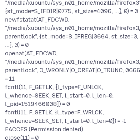
"/media/xubuntu/sys_n01_home/mozilla/firefox3"
{st_mode=S_IFDIR|0775, st_size=4096, ...}, 0) = 0
newfstatat(AT_FDCWD,
"/media/xubuntu/sys_n01_home/mozilla/firefox3/
parentlock", {st_mode=S_IFREG|0664, st_size=0,
...}, 0) = 0
openat(AT_FDCWD,
"/media/xubuntu/sys_n01_home/mozilla/firefox3/
parentlock", O_WRONLY|O_CREAT|O_TRUNC, 0666
= 11
fcntl(11, F_GETLK, {l_type=F_UNLCK,
l_whence=SEEK_SET, l_start=0, l_len=0,
l_pid=1519466008}) = 0
fcntl(11, F_SETLK, {l_type=F_WRLCK,
l_whence=SEEK_SET, l_start=0, l_len=0}) = -1
EACCES (Permission denied)