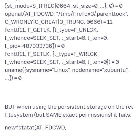
{st_mode=S_IFREG|0664, st_size=0, ...}, 0) = 0
openat(AT_FDCWD, "/tmp/firefox3/.parentlock",
O_WRONLY|O_CREAT|O_TRUNC, 0666) = 11
fcntl(11, F_GETLK, {l_type=F_UNLCK,
l_whence=SEEK_SET, l_start=0, l_len=0,
l_pid=-487933736}) = 0
fcntl(11, F_SETLK, {l_type=F_WRLCK,
l_whence=SEEK_SET, l_start=0, l_len=0}) = 0
uname({sysname="Linux", nodename="xubuntu",
BUT when using the persistent storage on the re
newfstatat(AT_FDCWD,