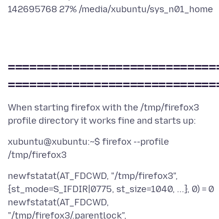
=============================
=============================
When starting firefox with the /tmp/firefox3
xubuntu@xubuntu:~$ firefox --profile
newfstatat(AT_FDCWD, "/tmp/firefox3",
{st_mode=S_IFDIR|0775, st_size=1040, ...}, 0) = 0
newfstatat(AT_FDCWD,
"/tmp/firefox3/.parentlock",