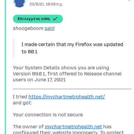
22/6/21, 10:28 π.μ.
Επιλεγμένη λύση
shoogeboom
said
I made certain that my Firefox was updated
Your System Details shows you are using
Version 89.0.1, first offered to Release channel
I tried
https://mychartmetrohealth.net/
The owner of
mychartmetrohealth.net
has
configured their website improperly. To protect