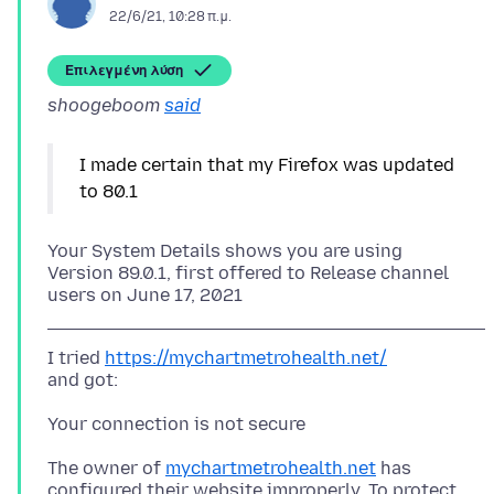
22/6/21, 10:28 π.μ.
Επιλεγμένη λύση
shoogeboom
said
I made certain that my Firefox was updated
Your System Details shows you are using
Version 89.0.1, first offered to Release channel
I tried
https://mychartmetrohealth.net/
The owner of
mychartmetrohealth.net
has
configured their website improperly. To protect