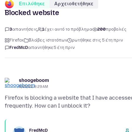
Επιλύθηκε
Αρχειοθετήθηκε
Blocked website
3
απαντήσεις
1
έχει αυτό το πρόβλημα
200
προβολές
Firefox
Βλάβες ιστοτόπων
ρωτήθηκε στις 5 έτη πριν
FredMcD
απαντήθηκε
5 έτη πριν
shoogeboom
6/21/21, 8:29 AM
Firefox is blocking a website that I have accesse
FredMcD