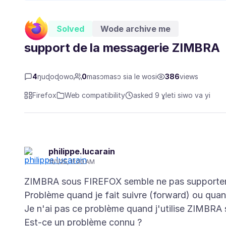
Solved
Wode archive me
support de la messagerie ZIMBRA
4
ŋuɖoɖowo
0
masɔmasɔ sia le wosi
386
views
Firefox
Web compatibility
asked 9 ɣleti siwo va yi
philippe.lucarain
11/1/25, 11:20 AM
ZIMBRA sous FIREFOX semble ne pas supporter
Problème quand je fait suivre (forward) ou qua
Je n'ai pas ce problème quand j'utilise ZIMBRA
Est-ce un problème connu ?