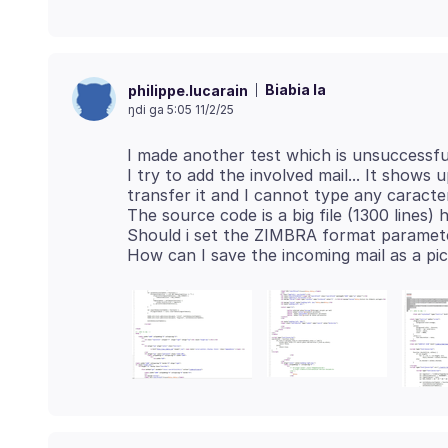
Biabia la
philippe.lucarain
ŋdi ga 5:05 11/2/25
I made another test which is unsuccessful
I try to add the involved mail... It shows
transfer it and I cannot type any caracte
The source code is a big file (1300 lines) h
Should i set the ZIMBRA format parameter