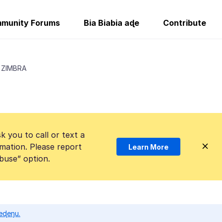
munity Forums
Bia Biabia aɖe
Contribute
e ZIMBRA
k you to call or text a
mation. Please report
Learn More
Abuse” option.
eɖeŋu.