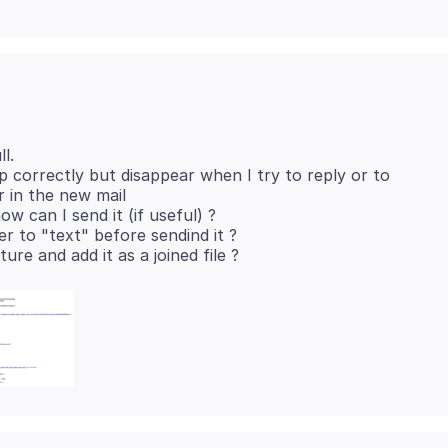
l.
 up correctly but disappear when I try to reply or to
r in the new mail
ow can I send it (if useful) ?
 to "text" before sendind it ?