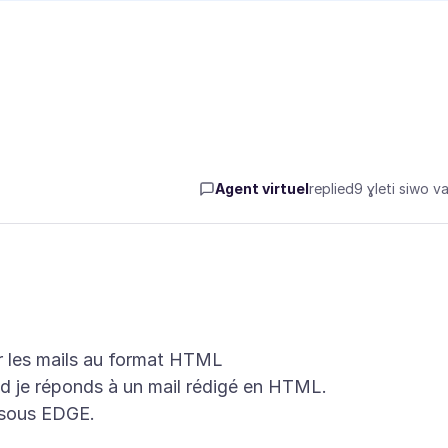
Agent virtuel
replied
9 ɣleti siwo va
 les mails au format HTML
nd je réponds à un mail rédigé en HTML.
 sous EDGE.