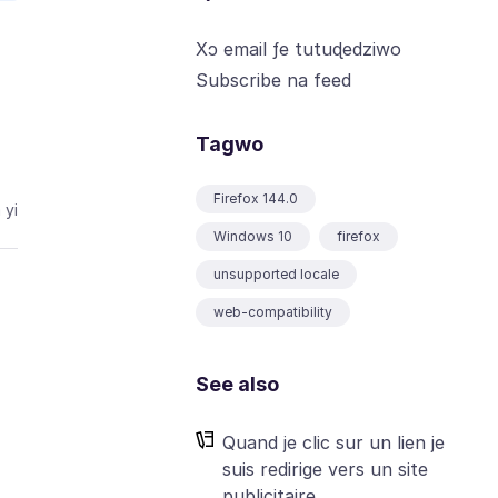
Xɔ email ƒe tutuɖedziwo
Subscribe na feed
Tagwo
Firefox 144.0
 yi
Windows 10
firefox
unsupported locale
web-compatibility
See also
Quand je clic sur un lien je
suis redirige vers un site
publicitaire