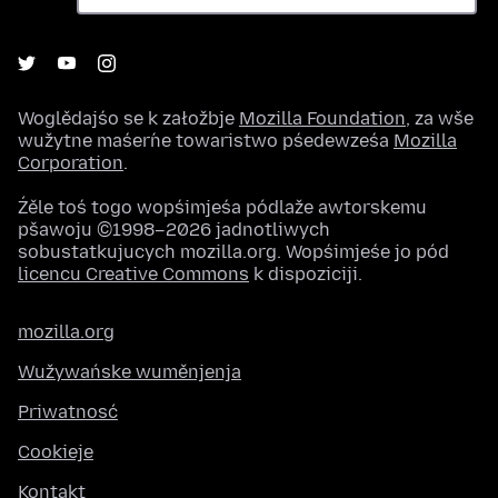
Woglědajśo se k załožbje
Mozilla Foundation
, za wše
wužytne maśeŕne towaristwo pśedewześa
Mozilla
Corporation
.
Źěle toś togo wopśimjeśa pódlaže awtorskemu
pšawoju ©1998–2026 jadnotliwych
sobustatkujucych mozilla.org. Wopśimjeśe jo pód
licencu Creative Commons
k dispoziciji.
mozilla.org
Wužywańske wuměnjenja
Priwatnosć
Cookieje
Kontakt