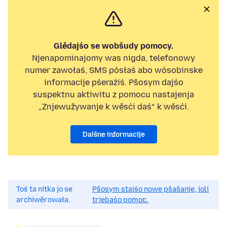
Glědajśo se wobšudy pomocy.
Njenapominajomy was nigda, telefonowy
numer zawołaś, SMS pósłaś abo wósobinske
informacije pśeraźiś. Pšosym dajśo
suspektnu aktiwitu z pomocu nastajenja
„Znjewužywanje k wěsći daś“ k wěsći.
Dalšne informacije
Toś ta nitka jo se
Pšosym stajśo nowe pšašanje, joli
archiwěrowała.
trjebaśo pomoc.