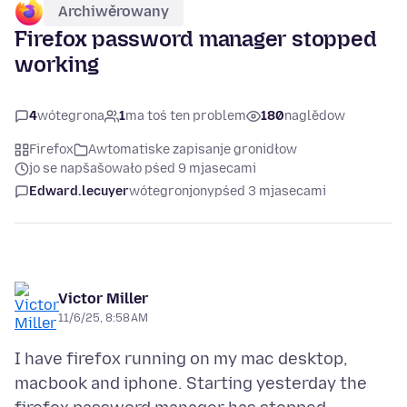
Archiwěrowany
Firefox password manager stopped
working
4
wótegrona
1
ma toś ten problem
180
naglědow
Firefox
Awtomatiske zapisanje gronidłow
jo se napšašowało pśed 9 mjasecami
Edward.lecuyer
wótegronjony
pśed 3 mjasecami
Victor Miller
11/6/25, 8:58 AM
I have firefox running on my mac desktop,
macbook and iphone. Starting yesterday the