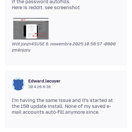
if the password autofills.
Wót jonzn4SUSE
6. nowembra 2025 10:58:57 -0800
změnjony
Edward.lecuyer
30.4.26 8:38
I'm having the same issue and it's started at
the 150 update install. None of my saved e-