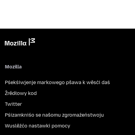
Mozilla
Pśekśiwjenje markowego pšawa k wěsći daś
Žrědłowy kod
Twitter
Pśizamkniśo se našomu zgromaźeństwoju
Wuslěźćo nastawki pomocy