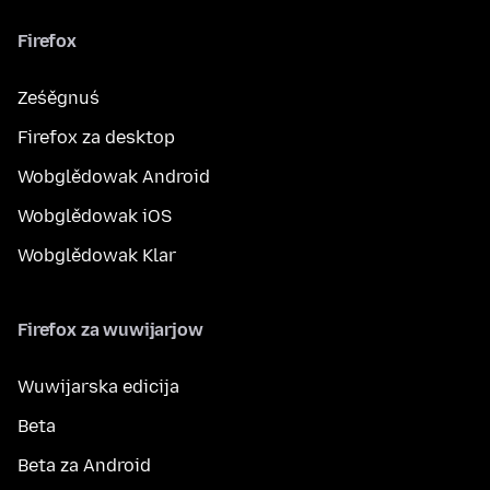
Firefox
Ześěgnuś
Firefox za desktop
Wobglědowak Android
Wobglědowak iOS
Wobglědowak Klar
Firefox za wuwijarjow
Wuwijarska edicija
Beta
Beta za Android