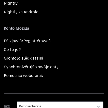
Nightly
Nightly za Android
Konto Mozilla
Pśizjawiś/Registrěrowaś
Co to jo?
Gronidło slědk stajiś
Synchronizěrujśo swóje daty
Pomoc se wobstaraś
Rěc
Rěc