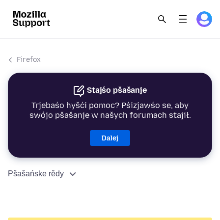
Firefox
Stajśo pšašanje
Trjebaśo hyšći pomoc? Pśizjawśo se, aby
swójo pšašanje w našych forumach stajił.
Dalej
Pšašańske rědy