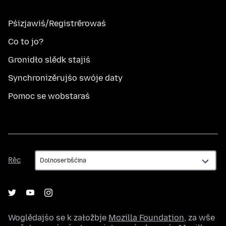
Pśizjawiś/Registrěrowaś
Co to jo?
Gronidło slědk stajiś
Synchronizěrujśo swóje daty
Pomoc se wobstaraś
Rěc
Rěc
Woglědajśo se k załožbje
Mozilla Foundation
, za wše