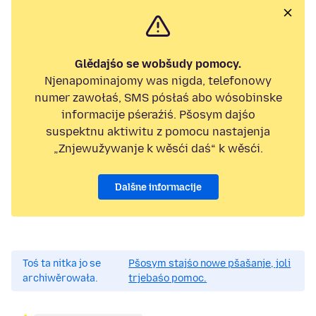
Glědajśo se wobšudy pomocy.
Njenapominajomy was nigda, telefonowy
numer zawołaś, SMS pósłaś abo wósobinske
informacije pśeraźiś. Pšosym dajśo
suspektnu aktiwitu z pomocu nastajenja
„Znjewužywanje k wěsći daś“ k wěsći.
Dalšne informacije
Toś ta nitka jo se
Pšosym stajśo nowe pšašanje, joli
archiwěrowała.
trjebaśo pomoc.