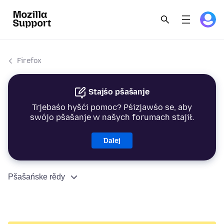
Firefox
Stajśo pšašanje
Trjebaśo hyšći pomoc? Pśizjawśo se, aby
swójo pšašanje w našych forumach stajił.
Dalej
Pšašańske rědy