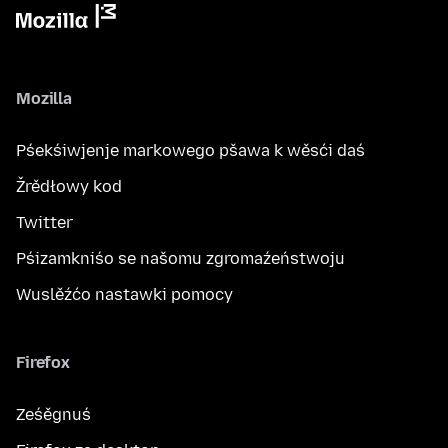
Mozilla
Pśekśiwjenje markowego pšawa k wěsći daś
Žrědłowy kod
Twitter
Pśizamkniśo se našomu zgromaźeństwoju
Wuslěźćo nastawki pomocy
Firefox
Ześěgnuś