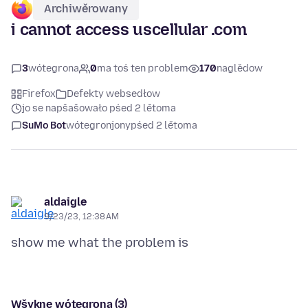
Archiwěrowany
i cannot access uscellular .com
3
wótegrona
0
ma toś ten problem
170
naglědow
Firefox
Defekty websedłow
jo se napšašowało pśed 2 lětoma
SuMo Bot
wótegronjony
pśed 2 lětoma
aldaigle
9/23/23, 12:38 AM
Wšykne wótegrona (3)