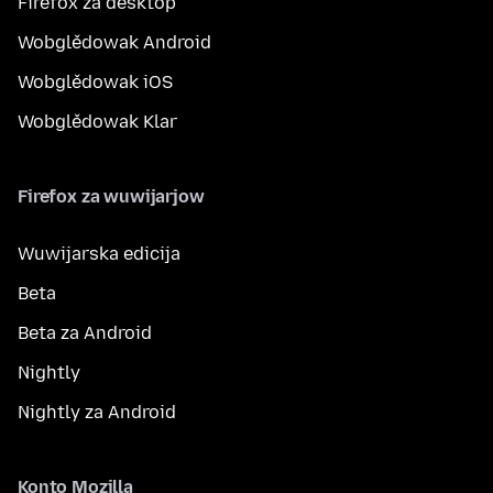
Firefox za desktop
Wobglědowak Android
Wobglědowak iOS
Wobglědowak Klar
Firefox za wuwijarjow
Wuwijarska edicija
Beta
Beta za Android
Nightly
Nightly za Android
Konto Mozilla