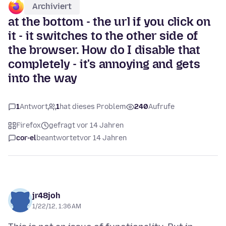
Archiviert
at the bottom - the url if you click on
it - it switches to the other side of
the browser. How do I disable that
completely - it's annoying and gets
into the way
1
Antwort
1
hat dieses Problem
240
Aufrufe
Firefox
gefragt vor 14 Jahren
cor-el
beantwortet
vor 14 Jahren
jr48joh
1/22/12, 1:36 AM