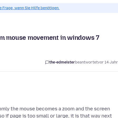
ue Frage, wenn Sie Hilfe benötigen.
rom mouse movement in windows 7
the-edmeister
beantwortet
vor 14 Jah
omly the mouse becomes a zoom and the screen
if page is too small or large, it is that way next