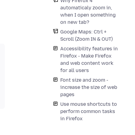
Why Firefox 4
automaticaly zoom in,
when I open something
on new tab?
Google Maps: Ctrl +
Scroll (Zoom IN & OUT)
Accessibility features in
Firefox - Make Firefox
and web content work
for all users
Font size and zoom -
increase the size of web
pages
Use mouse shortcuts to
perform common tasks
in Firefox