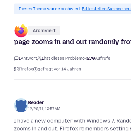
Dieses Thema wurde archiviert.
Bitte stellen Sie eine ne
Archiviert
page zooms in and out randomly f
1
Antwort
1
hat dieses Problem
270
Aufrufe
Firefox
gefragt vor 14 Jahren
Beader
12/20/11, 10:57 AM
I have a new computer with Windows 7. Rand
zooms in and out. Firefox remembers setting so 