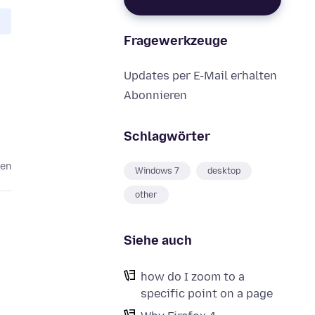
Fragewerkzeuge
Updates per E-Mail erhalten
Abonnieren
Schlagwörter
ren
Windows 7
desktop
other
Siehe auch
how do I zoom to a
specific point on a page