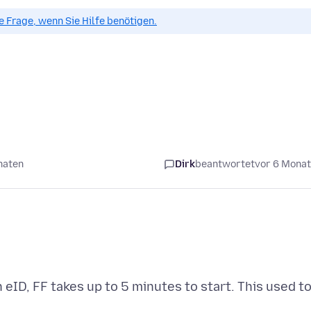
ue Frage, wenn Sie Hilfe benötigen.
naten
Dirk
beantwortet
vor 6 Mona
 eID, FF takes up to 5 minutes to start. This used t