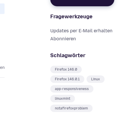
Fragewerkzeuge
Updates per E-Mail erhalten
Abonnieren
Schlagwörter
ten
Firefox 146.0
Firefox 146.0.1
Linux
app-responsiveness
linuxmint
notafirefoxproblem
o