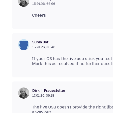
15.01.26, 08:06
SuMo Bot
15.01.26, 08:42
If your OS has the live usb stick you tes
Fragesteller
Dirk
17.01.26, 09:18
The live USB doesn't provide the right libs