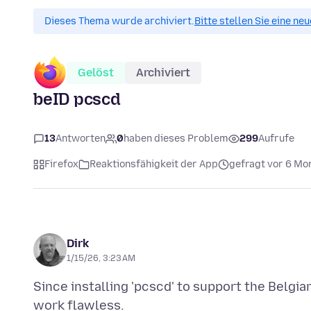
Dieses Thema wurde archiviert.
Bitte stellen Sie eine ne
Gelöst
Archiviert
beID pcscd
13
Antworten
0
haben dieses Problem
299
Aufrufe
Firefox
Reaktionsfähigkeit der App
gefragt vor 6 Mo
Dirk
1/15/26, 3:23 AM
Since installing 'pcscd' to support the Belgian