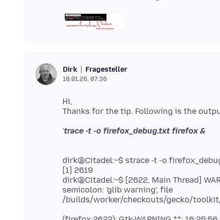
Fragesteller
Dirk
18.01.26, 07:36
Hi,
'
dirk@Citadel:~$ strace -t -o firefox_debug
[1] 2619
dirk@Citadel:~$ [2622, Main Thread] WAR
semicolon: 'glib warning', file
(firefox:2622): Gtk-WARNING **: 16:25:56