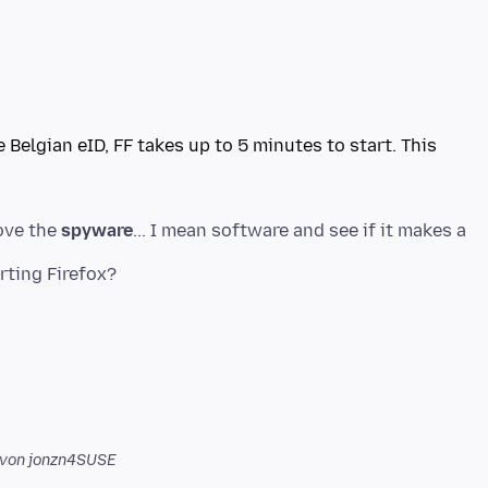
e Belgian eID, FF takes up to 5 minutes to start. This
ove the
spyware
... I mean software and see if it makes a
von jonzn4SUSE