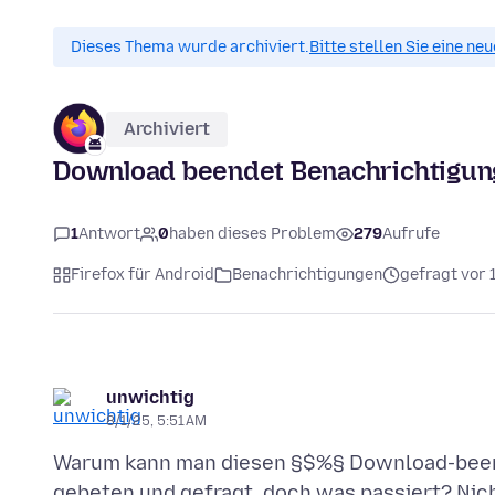
Dieses Thema wurde archiviert.
Bitte stellen Sie eine ne
Archiviert
Download beendet Benachrichtigung
1
Antwort
0
haben dieses Problem
279
Aufrufe
Firefox für Android
Benachrichtigungen
gefragt vor 
unwichtig
8/1/25, 5:51 AM
Warum kann man diesen §$%§ Download-beend
gebeten und gefragt, doch was passiert? Nich