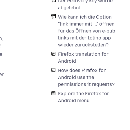
Der Recovery Key wurde
abgelehnt
Wie kann ich die Option
"link immer mit ..." öffnen
für das Öffnen von e-pub
links mit der tolino app
n,
wieder zurückstellen?
!
e
Firefox translation for
Android
How does Firefox for
er
Android use the
permissions it requests?
Explore the Firefox for
Android menu
,