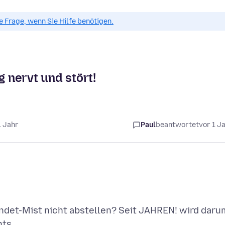
ue Frage, wenn Sie Hilfe benötigen.
 nervt und stört!
1 Jahr
Paul
beantwortet
vor 1 J
et-Mist nicht abstellen? Seit JAHREN! wird daru
ts...