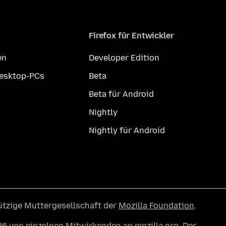
Firefox für Entwickler
en
Developer Edition
Desktop-PCs
Beta
Beta für Android
Nightly
Nightly für Android
ützige Muttergesellschaft der
Mozilla Foundation
.
6 von einzelnen Mitwirkenden an mozilla.org. Der