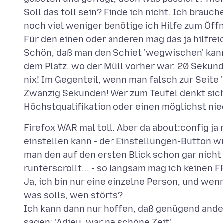
Soll das toll sein? Finde ich nicht. Ich brau
noch viel weniger benötige ich Hilfe zum Öffn
Für den einen oder anderen mag das ja hilfre
Schön, daß man den Schiet 'wegwischen' kann,
dem Platz, wo der Müll vorher war, 20 Sekunde
nix! Im Gegenteil, wenn man falsch zur Seite '
Zwanzig Sekunden! Wer zum Teufel denkt sich
Firefox WAR mal toll. Aber da about:config j
einstellen kann - der Einstellungen-Button w
man den auf den ersten Blick schon gar nich
runterscrollt... - so langsam mag ich keinen F
Ja, ich bin nur eine einzelne Person, und wen
was solls, wen störts?
Ich kann dann nur hoffen, daß genügend ande
sagen: 'Adieu, war ne schöne Zeit'.