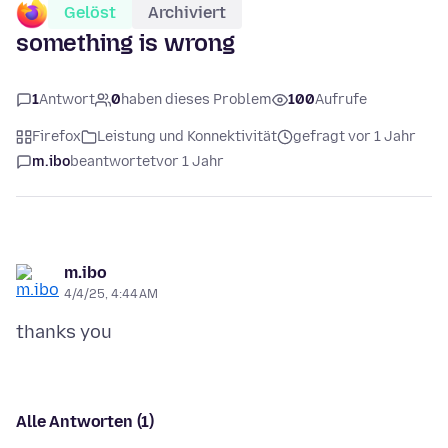
Gelöst
Archiviert
something is wrong
1
Antwort
0
haben dieses Problem
100
Aufrufe
Firefox
Leistung und Konnektivität
gefragt vor 1 Jahr
m.ibo
beantwortet
vor 1 Jahr
m.ibo
4/4/25, 4:44 AM
Alle Antworten (1)