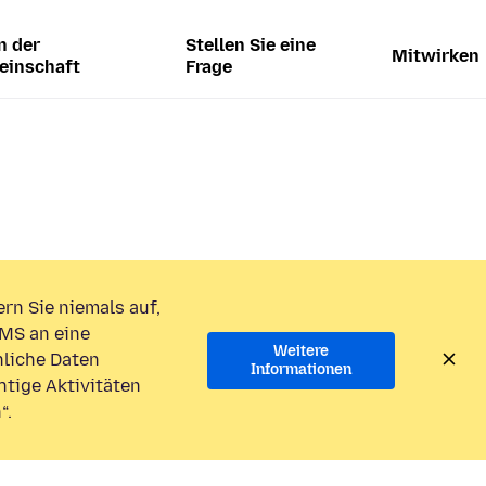
n der
Stellen Sie eine
Mitwirken
einschaft
Frage
rn Sie niemals auf,
MS an eine
Weitere
liche Daten
Informationen
htige Aktivitäten
“.