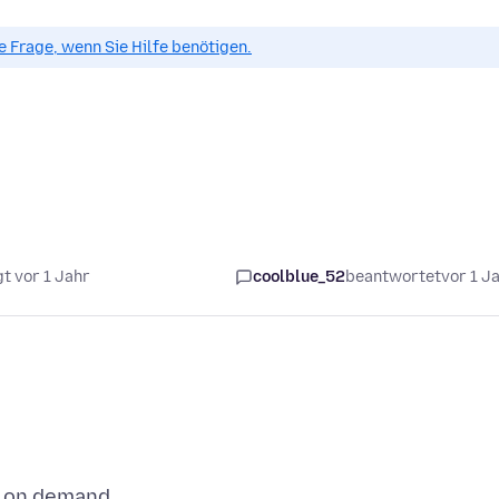
ue Frage, wenn Sie Hilfe benötigen.
t vor 1 Jahr
coolblue_52
beantwortet
vor 1 J