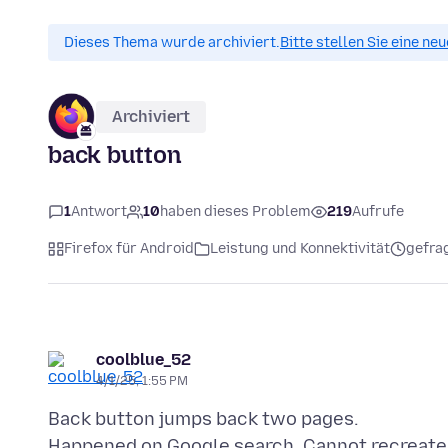
Dieses Thema wurde archiviert.
Bitte stellen Sie eine ne
Archiviert
back button
1
Antwort
10
haben dieses Problem
219
Aufrufe
Firefox für Android
Leistung und Konnektivität
gefrag
coolblue_52
4/1/25, 1:55 PM
Back button jumps back two pages.