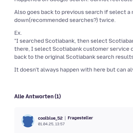
Also goes back to previous search if select a
Ex.
"I searched Scotiabank, then select Scotia
there, I select Scotiabank customer service c
Alle Antworten (1)
Fragesteller
coolblue_52
01.04.25, 13:57