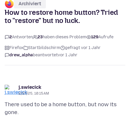
Archiviert
How to restore home button? Tried
to "restore" but no luck.
2
Antworten
23
haben dieses Problem
129
Aufrufe
Firefox
Startbildschirm
gefragt vor 1 Jahr
drew_alpha
beantwortet
vor 1 Jahr
j.swiecick
2/27/25, 10:15 AM
There used to be a home button, but now its