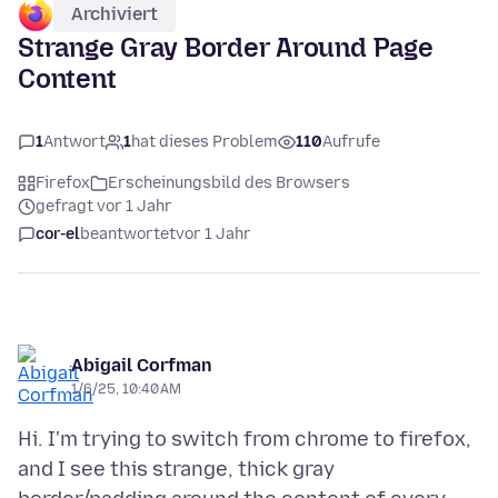
Archiviert
Strange Gray Border Around Page
Content
1
Antwort
1
hat dieses Problem
110
Aufrufe
Firefox
Erscheinungsbild des Browsers
gefragt vor 1 Jahr
cor-el
beantwortet
vor 1 Jahr
Abigail Corfman
1/6/25, 10:40 AM
Hi. I'm trying to switch from chrome to firefox,
and I see this strange, thick gray