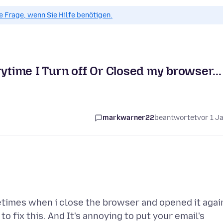
ue Frage, wenn Sie Hilfe benötigen.
rytime I Turn off Or Closed my browser...
markwarner22
beantwortet
vor 1 J
etimes when i close the browser and opened it agai
to fix this. And It's annoying to put your email's