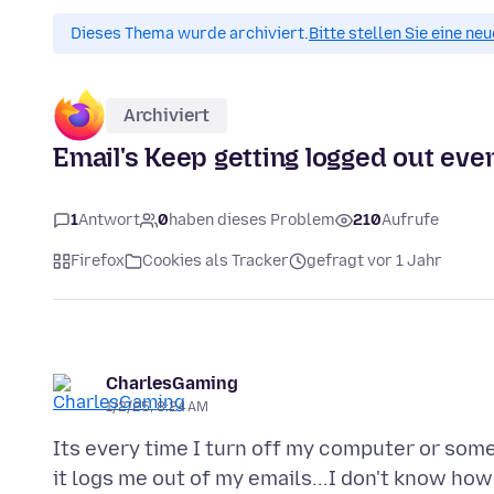
Dieses Thema wurde archiviert.
Bitte stellen Sie eine ne
Archiviert
Email's Keep getting logged out eve
1
Antwort
0
haben dieses Problem
210
Aufrufe
Firefox
Cookies als Tracker
gefragt vor 1 Jahr
CharlesGaming
1/2/25, 8:24 AM
Its every time I turn off my computer or som
it logs me out of my emails...I don't know how 