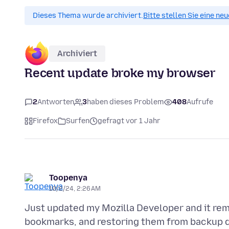
Dieses Thema wurde archiviert.
Bitte stellen Sie eine ne
Archiviert
Recent update broke my browser
2
Antworten
3
haben dieses Problem
408
Aufrufe
Firefox
Surfen
gefragt vor 1 Jahr
Toopenya
10/2/24, 2:26 AM
Just updated my Mozilla Developer and it rem
bookmarks, and restoring them from backup do