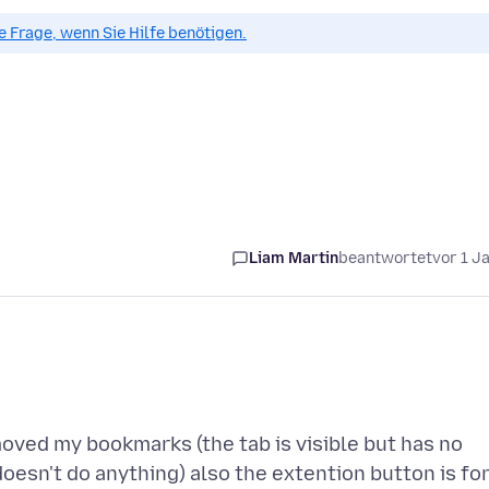
ue Frage, wenn Sie Hilfe benötigen.
Liam Martin
beantwortet
vor 1 J
oved my bookmarks (the tab is visible but has no
esn't do anything) also the extention button is fo