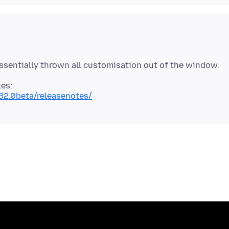
32.0beta/releasenotes/