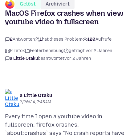
Gelöst
Archiviert
MacOS Firefox crashes when view
youtube video in fullscreen
2
Antworten
1
hat dieses Problem
120
Aufrufe
Firefox
Fehlerbehebung
gefragt vor 2 Jahren
a Little Otaku
beantwortet
vor 2 Jahren
a Little Otaku
2/20/24, 7:45 AM
Every time I open a youtube video in
fullscreen, firefox crashes.
`about:crashes` says "No crash reports have