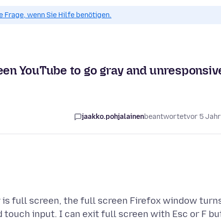
ue Frage, wenn Sie Hilfe benötigen.
reen YouTube to go gray and unresponsiv
jaakko.pohjalainen
beantwortet
vor 5 Jah
is full screen, the full screen Firefox window turn
uch input. I can exit full screen with Esc or F bu