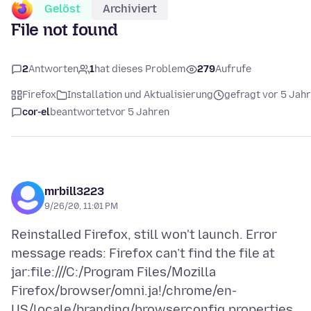
Gelöst
Archiviert
File not found
2
Antworten
1
hat dieses Problem
279
Aufrufe
Firefox
Installation und Aktualisierung
gefragt vor 5 Jah
cor-el
beantwortet
vor 5 Jahren
mrbill3223
9/26/20, 11:01 PM
Reinstalled Firefox, still won't launch. Error
message reads: Firefox can’t find the file at
jar:file:///C:/Program Files/Mozilla
Firefox/browser/omni.ja!/chrome/en-
US/locale/branding/browserconfig.properties.