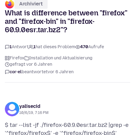
Archiviert
What is difference between "firefox"
and "firefox-bin" in "firefox-
60.9.0esr.tar.bz2"?
1
Antwort
1
hat dieses Problem
470
Aufrufe
Firefox
Installation und Aktualisierung
gefragt vor 6 Jahren
cor-el
beantwortet
vor 6 Jahren
yalisecid
10/6/19, 7:16 PM
$ tar --list -jf ./firefox-60.9.0esr.tar.bz2 |grep -e