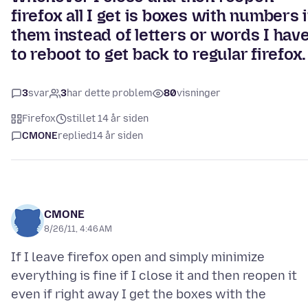
firefox all I get is boxes with numbers 
them instead of letters or words I hav
to reboot to get back to regular firefox.
3
svar
3
har dette problem
80
visninger
Firefox
stillet 14 år siden
CMONE
replied
14 år siden
CMONE
8/26/11, 4:46 AM
If I leave firefox open and simply minimize
everything is fine if I close it and then reopen it
even if right away I get the boxes with the