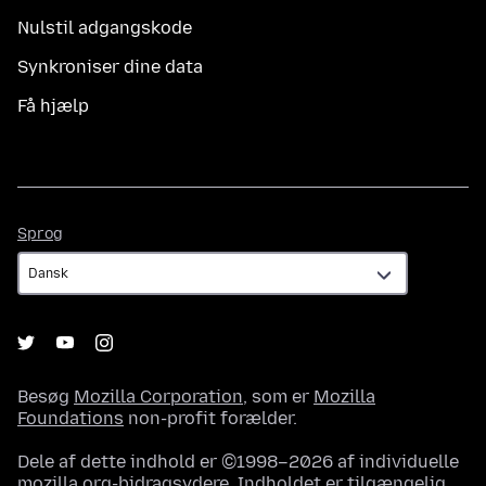
Nulstil adgangskode
Synkroniser dine data
Få hjælp
Sprog
Sprog
Besøg
Mozilla Corporation
, som er
Mozilla
Foundations
non-profit forælder.
Dele af dette indhold er ©1998–2026 af individuelle
mozilla.org-bidragsydere. Indholdet er tilgængelig