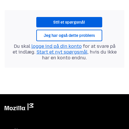
Stil et spørgsmål
Jeg har også dette problem
Du skal
logge ind på din konto
for at svare på
et indlæg.
Start et nyt spørgsmål
, hvis du ikke
har en konto endnu.