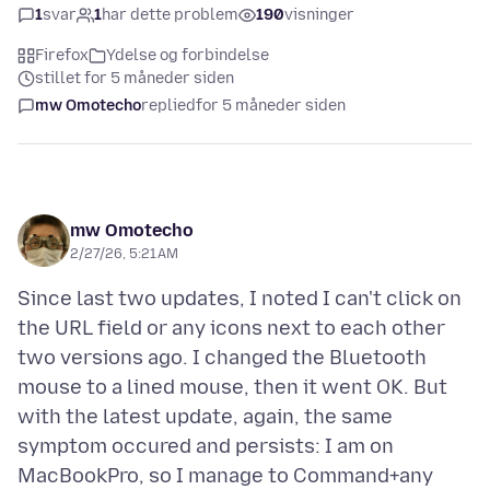
1
svar
1
har dette problem
190
visninger
Firefox
Ydelse og forbindelse
stillet for 5 måneder siden
mw Omotecho
replied
for 5 måneder siden
mw Omotecho
2/27/26, 5:21 AM
Since last two updates, I noted I can't click on
the URL field or any icons next to each other
two versions ago. I changed the Bluetooth
mouse to a lined mouse, then it went OK. But
with the latest update, again, the same
symptom occured and persists: I am on
MacBookPro, so I manage to Command+any