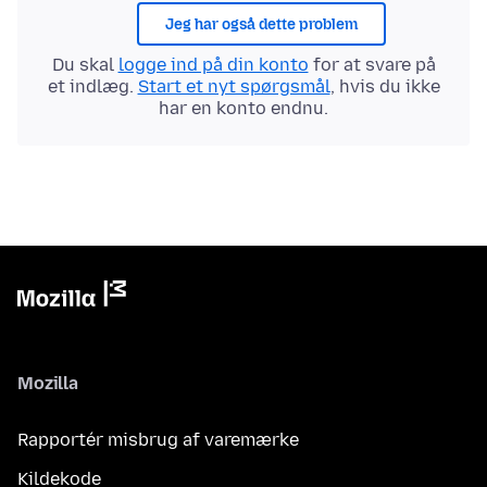
Jeg har også dette problem
Du skal
logge ind på din konto
for at svare på
et indlæg.
Start et nyt spørgsmål
, hvis du ikke
har en konto endnu.
Mozilla
Rapportér misbrug af varemærke
Kildekode