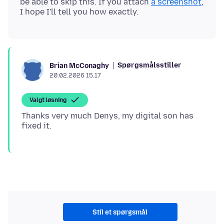
be able to skip this. If you attach
a screenshot
,
Spørgsmålsstiller
Brian McConaghy
20.02.2026 15.17
Valgt løsning
Thanks very much Denys, my digital son has
Stil et spørgsmål