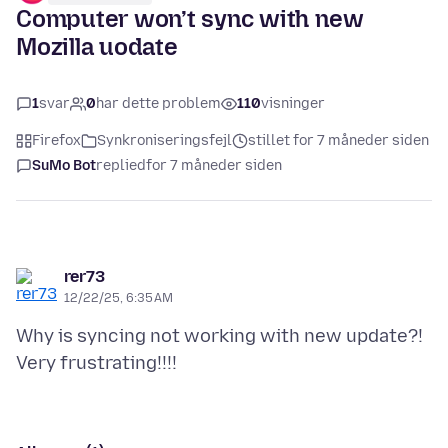
Computer won’t sync with new
Mozilla uodate
1
svar
0
har dette problem
110
visninger
Firefox
Synkroniseringsfejl
stillet for 7 måneder siden
SuMo Bot
replied
for 7 måneder siden
rer73
12/22/25, 6:35 AM
Why is syncing not working with new update?!