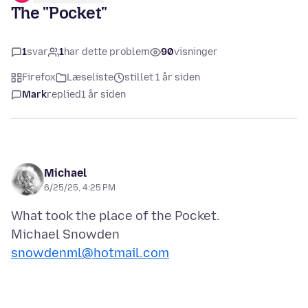
The "Pocket"
1
svar
1
har dette problem
90
visninger
Firefox
Læseliste
stillet 1 år siden
Mark
replied
1 år siden
Michael
6/25/25, 4:25 PM
What took the place of the Pocket.
snowdenml@hotmail.com