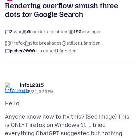
Rendering overflow smush three
dots for Google Search
3
svar
0
har dette problem
190
visninger
Firefox
Site breakages
stillet 1 år siden
jscher2000 -...
replied
1 år siden
info12315
12/22/24, 3:36 PM
Anyone know how to fix this? (See image) This
is ONLY Firefox on Windows 11. I tried
everything ChatGPT suggested but nothing