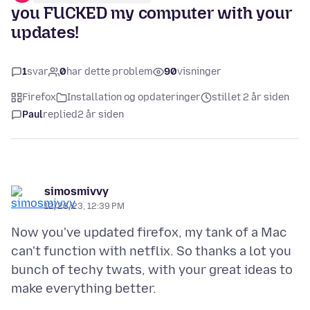
you FUCKED my computer with your
updates!
1
svar
0
har dette problem
90
visninger
Firefox
Installation og opdateringer
stillet 2 år siden
Paul
replied
2 år siden
simosmivvy
12/26/23, 12:39 PM
Now you've updated firefox, my tank of a Mac
can't function with netflix. So thanks a lot you
bunch of techy twats, with your great ideas to