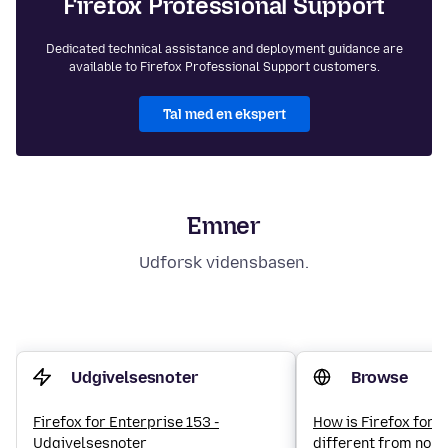
Firefox Professional Support
Dedicated technical assistance and deployment guidance are
available to Firefox Professional Support customers.
Tal med en ekspert
Emner
Udforsk vidensbasen.
Udgivelsesnoter
Browse
Firefox for Enterprise 153 -
How is Firefox for 
Udgivelsesnoter
different from norm