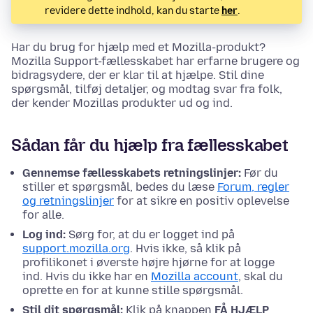
revidere dette indhold, kan du starte
her
.
Har du brug for hjælp med et Mozilla-produkt?
Mozilla Support-fællesskabet har erfarne brugere og
bidragsydere, der er klar til at hjælpe. Stil dine
spørgsmål, tilføj detaljer, og modtag svar fra folk,
der kender Mozillas produkter ud og ind.
Sådan får du hjælp fra fællesskabet
Gennemse fællesskabets retningslinjer:
Før du
stiller et spørgsmål, bedes du læse
Forum, regler
og retningslinjer
for at sikre en positiv oplevelse
for alle.
Log ind:
Sørg for, at du er logget ind på
support.mozilla.org
. Hvis ikke, så klik på
profilikonet i øverste højre hjørne for at logge
ind. Hvis du ikke har en
Mozilla account
, skal du
oprette en for at kunne stille spørgsmål.
Stil dit spørgsmål:
Klik på knappen
FÅ HJÆLP