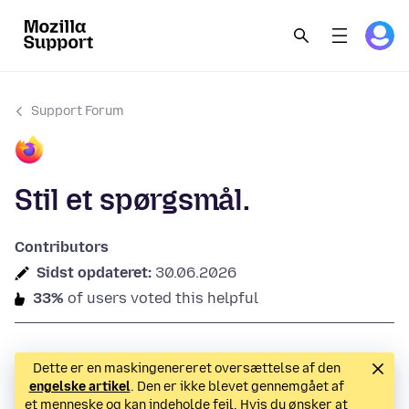
Support Forum
Stil et spørgsmål.
Contributors
Sidst opdateret:
30.06.2026
33%
of users voted this helpful
Dette er en maskingenereret oversættelse af den
engelske artikel
. Den er ikke blevet gennemgået af
et menneske og kan indeholde fejl. Hvis du ønsker at