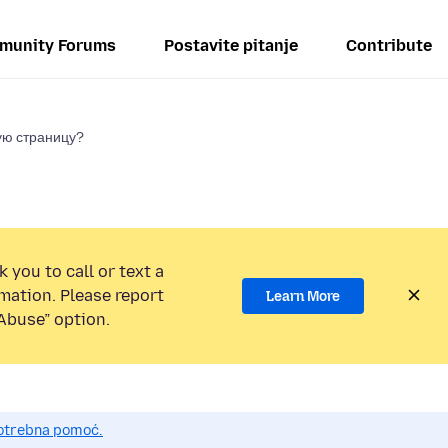
munity Forums
Postavite pitanje
Contribute
ую страницу?
 you to call or text a
mation. Please report
Learn More
Abuse” option.
potrebna pomoć.