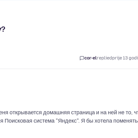
у?
cor-el
replied
prije 13 god
меня открывается домашняя страница и на ней не то, ч
ся Поисковая система "Яндекс". Я бы хотела поменять