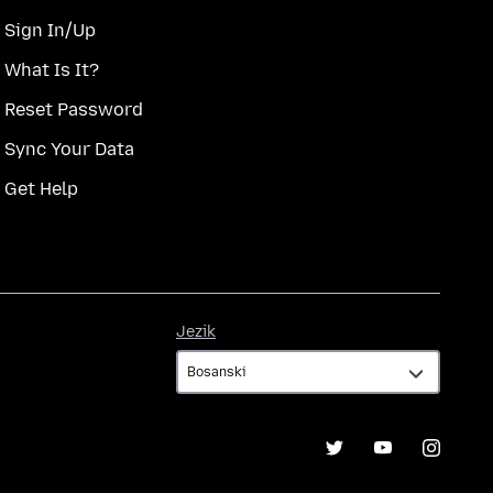
Sign In/Up
What Is It?
Reset Password
Sync Your Data
Get Help
Jezik
Jezik