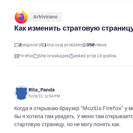
Arhivirano
Как изменить стратовую страниц
2
odgovori
1
ima ovaj problem
350
views
Firefox
Site breakages
asked prije 13 godina
Rita_Panda
5/28/13, 11:54 PM
Когда я открываю браузер "Mozilla Firefox" у 
бы я хотела там увидеть. У меня там открывает