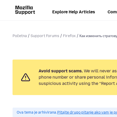
Explore Help Articles
Com
Početna
Support Forums
Firefox
Как изменить стратов
Avoid support scams.
We will never ask
phone number or share personal infor
suspicious activity using the “Report 
Ova tema je arhivirana.
Pitajte drugo pitanje ako vam je 