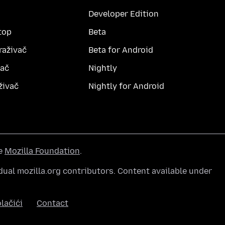
Developer Edition
top
Beta
raživač
Beta for Android
vač
Nightly
živač
Nightly for Android
he
Mozilla Foundation
.
ual mozilla.org contributors. Content available under
lačići
Contact