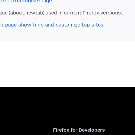
+to+set+the+home+page
tab-page-show-hide-and-customize-top-sites
Firefox for Developers