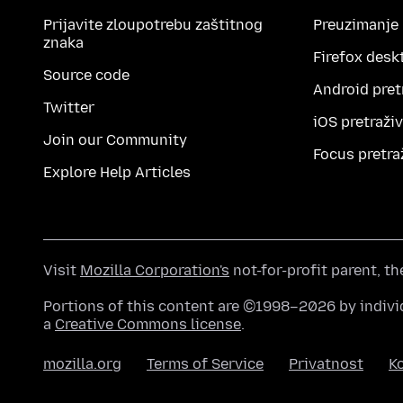
Prijavite zloupotrebu zaštitnog
Preuzimanje
znaka
Firefox desk
Source code
Android pret
Twitter
iOS pretraži
Join our Community
Focus pretra
Explore Help Articles
Visit
Mozilla Corporation's
not-for-profit parent, t
Portions of this content are ©1998–2026 by individ
a
Creative Commons license
.
mozilla.org
Terms of Service
Privatnost
Ko