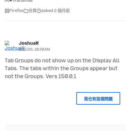
Firefox
分頁
asked 2 個月前
JoshuaR
5/12/26, 10:20 AM
Tab Groups do not show up on the Display All
Tabs. The tabs within the Groups appear but
我也有這個問題