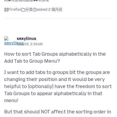
Firefox
分頁
asked 2 個月前
sexylinux
5/11/26, 2:39 AM
How to sort Tab Groups alphabetically in the
I want to add tabs to groups bit the groups are
changing their position and it would be very
helpful to (optionally) have the freedom to sort
Tab Groups to appear alphabetically in that
But that should NOT affect the sorting order in