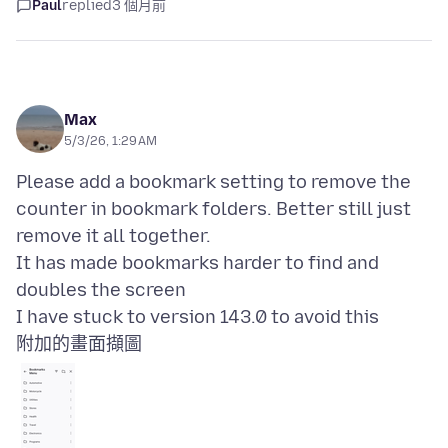
Paul
replied
3 個月前
Max
5/3/26, 1:29 AM
Please add a bookmark setting to remove the
counter in bookmark folders. Better still just
remove it all together.
It has made bookmarks harder to find and
doubles the screen
附加的畫面擷圖