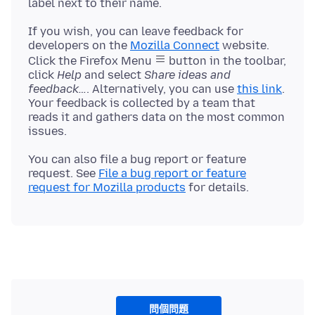
If you wish, you can leave feedback for
developers on the
Mozilla Connect
website.
Click the Firefox Menu
button in the toolbar,
click
Help
and select
Share ideas and
feedback…
. Alternatively, you can use
this link
.
Your feedback is collected by a team that
reads it and gathers data on the most common
You can also file a bug report or feature
request. See
File a bug report or feature
request for Mozilla products
問個問題