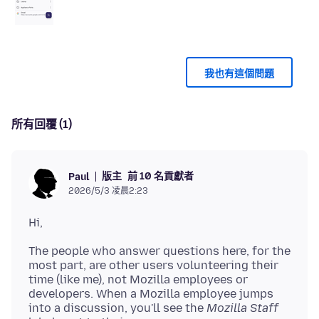
我也有這個問題
所有回覆 (1)
版主
前 10 名貢獻者
Paul
2026/5/3 凌晨2:23
The people who answer questions here, for the
most part, are other users volunteering their
time (like me), not Mozilla employees or
developers. When a Mozilla employee jumps
into a discussion, you'll see the
Mozilla Staff