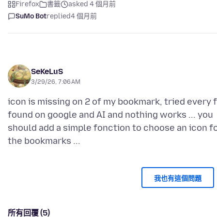
Firefox
書籤
asked 4 個月前
SuMo Bot
replied
4 個月前
SeKeLuS
3/29/26, 7:06 AM
icon is missing on 2 of my bookmark, tried every f
found on google and AI and nothing works ... you
should add a simple fonction to choose an icon f
我也有這個問題
所有回覆 (5)