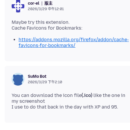
版主
cor-el
2026/3/29 中午12:01
Maybe try this extension.
https://addons.mozilla.org/firefox/addon/cache-
favicons-for-bookmarks/
SuMo Bot
2026/3/29 下午2:10
You can download the icon file
(.ico)
like the one in
my screenshot