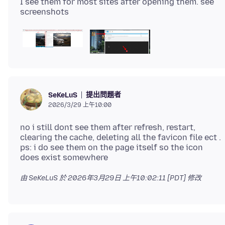
I see them for most sites after opening them. see
提出問題者
SeKeLuS
2026/3/29 上午10:00
no i still dont see them after refresh, restart,
clearing the cache, deleting all the favicon file ect .
ps: i do see them on the page itself so the icon
由 SeKeLuS 於
2026年3月29日 上午10:02:11 [PDT]
修改