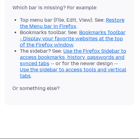
Top menu bar (File, Edit, View). See:
Restore
the Menu bar in Firefox
.
Bookmarks toolbar. See:
Bookmarks Toolbar
- Display your favorite websites at the top
of the Firefox window
.
The sidebar? See:
Use the Firefox Sidebar to
access bookmarks, history, passwords and
synced tabs
-- or for the newer design --
Use the sidebar to access tools and vertical
tabs
.